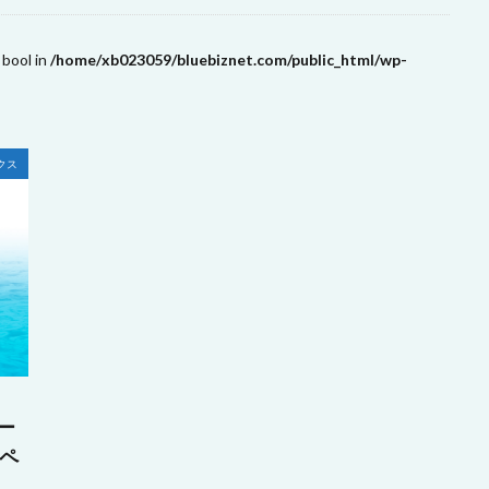
 bool in
/home/xb023059/bluebiznet.com/public_html/wp-
クス
ー
ペ