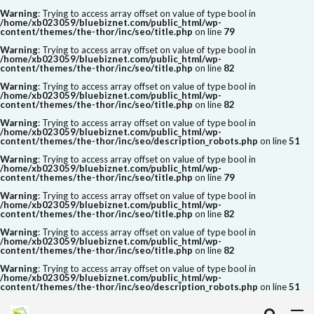
Warning
: Trying to access array offset on value of type bool in
/home/xb023059/bluebiznet.com/public_html/wp-
content/themes/the-thor/inc/seo/title.php
on line
79
Warning
: Trying to access array offset on value of type bool in
/home/xb023059/bluebiznet.com/public_html/wp-
content/themes/the-thor/inc/seo/title.php
on line
82
Warning
: Trying to access array offset on value of type bool in
/home/xb023059/bluebiznet.com/public_html/wp-
content/themes/the-thor/inc/seo/title.php
on line
82
Warning
: Trying to access array offset on value of type bool in
/home/xb023059/bluebiznet.com/public_html/wp-
content/themes/the-thor/inc/seo/description_robots.php
on line
51
Warning
: Trying to access array offset on value of type bool in
/home/xb023059/bluebiznet.com/public_html/wp-
content/themes/the-thor/inc/seo/title.php
on line
79
Warning
: Trying to access array offset on value of type bool in
/home/xb023059/bluebiznet.com/public_html/wp-
content/themes/the-thor/inc/seo/title.php
on line
82
Warning
: Trying to access array offset on value of type bool in
/home/xb023059/bluebiznet.com/public_html/wp-
content/themes/the-thor/inc/seo/title.php
on line
82
Warning
: Trying to access array offset on value of type bool in
/home/xb023059/bluebiznet.com/public_html/wp-
content/themes/the-thor/inc/seo/description_robots.php
on line
51