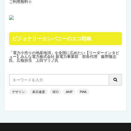
ご利用無料☆
ビジョナリーカンパニーのエコ戦略
「電力小売りの地産地消」を全国に広めたい【リーダーインタビ
ュー】みんな電力株式会社 新電力事業部 部長代理 飯野隆志
氏、広報担当 上田マリノ氏
デザイン
表示速度
SEO
AMP
PWA